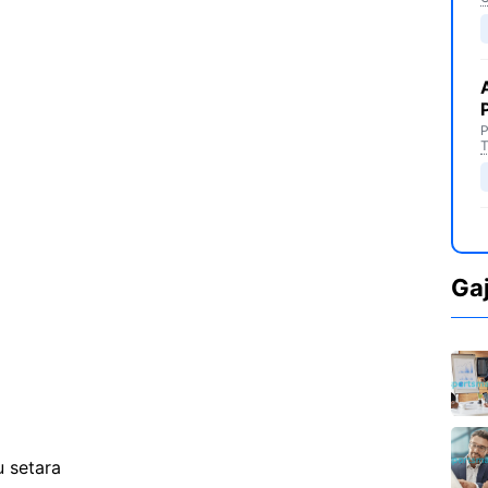
P
T
Ga
 setara