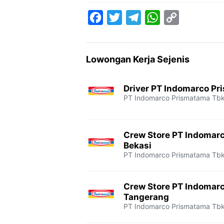
F
T
T
W
C
a
w
e
h
o
c
i
l
a
p
Lowongan Kerja Sejenis
e
t
e
t
y
b
t
g
s
L
Driver PT Indomarco Pr
o
e
r
A
i
PT Indomarco Prismatama Tb
o
r
a
p
n
k
m
p
k
Crew Store PT Indomar
Bekasi
PT Indomarco Prismatama Tb
Crew Store PT Indomar
Tangerang
PT Indomarco Prismatama Tb