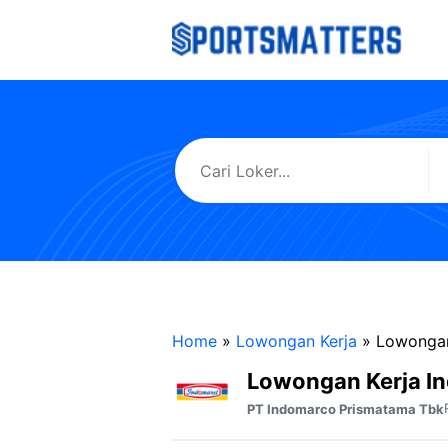
Langsung
ke
isi
Home
»
Lowongan Kerja
»
Lowongan
Lowongan Kerja I
PT Indomarco Prismatama Tbk