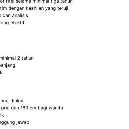
r ritel selama minimal tiga tahun
m dengan keahlian yang teruji.
 dan analisis
ang efektif
inimal 2 tahun
panjang.
ik
am) diakui
 pria dan 160 cm bagi wanita
ik
anggung jawab