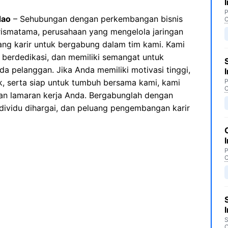
P
dao
– Sehubungan dengan perkembangan bisnis
C
rismatama, perusahaan yang mengelola jaringan
ang karir untuk bergabung dalam tim kami. Kami
 berdedikasi, dan memiliki semangat untuk
a pelanggan. Jika Anda memiliki motivasi tinggi,
k, serta siap untuk tumbuh bersama kami, kami
P
C
n lamaran kerja Anda. Bergabunglah dengan
ndividu dihargai, dan peluang pengembangan karir
P
C
S
C