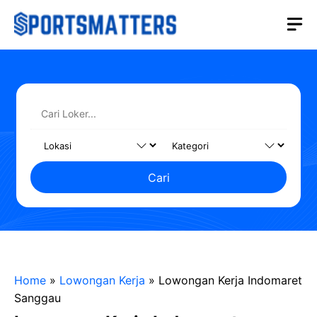
Langsung
M
ke
isi
Cari
Home
»
Lowongan Kerja
»
Lowongan Kerja Indomaret
Sanggau