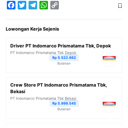
F
T
T
W
C
a
w
e
h
o
c
i
l
a
p
Lowongan Kerja Sejenis
e
t
e
t
y
b
t
g
s
L
Driver PT Indomarco Prismatama Tbk, Depok
o
e
r
A
i
PT Indomarco Prismatama Tbk
Depok
o
r
a
p
n
Rp 5.522.662
Bulanan
k
m
p
k
Crew Store PT Indomarco Prismatama Tbk,
Bekasi
PT Indomarco Prismatama Tbk
Bekasi
Rp 5.999.545
Bulanan