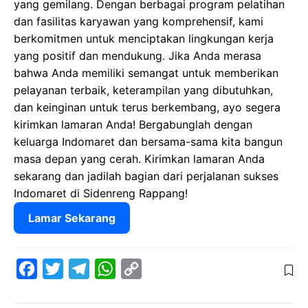
yang gemilang. Dengan berbagai program pelatihan
dan fasilitas karyawan yang komprehensif, kami
berkomitmen untuk menciptakan lingkungan kerja
yang positif dan mendukung. Jika Anda merasa
bahwa Anda memiliki semangat untuk memberikan
pelayanan terbaik, keterampilan yang dibutuhkan,
dan keinginan untuk terus berkembang, ayo segera
kirimkan lamaran Anda! Bergabunglah dengan
keluarga Indomaret dan bersama-sama kita bangun
masa depan yang cerah. Kirimkan lamaran Anda
sekarang dan jadilah bagian dari perjalanan sukses
Indomaret di Sidenreng Rappang!
Lamar Sekarang
F
T
T
W
C
a
w
e
h
o