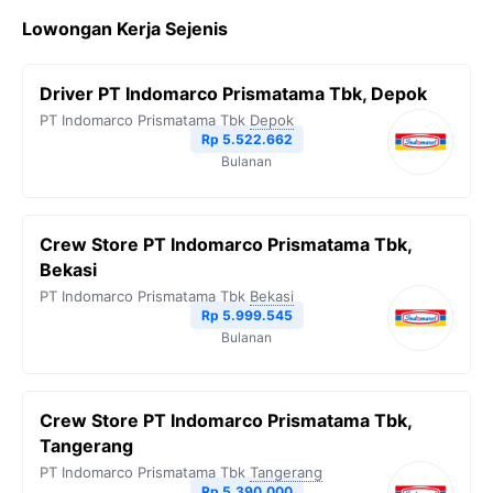
c
i
l
a
p
Lowongan Kerja Sejenis
e
t
e
t
y
b
t
g
s
L
Driver PT Indomarco Prismatama Tbk, Depok
o
e
r
A
i
PT Indomarco Prismatama Tbk
Depok
o
r
a
p
n
Rp 5.522.662
Bulanan
k
m
p
k
Crew Store PT Indomarco Prismatama Tbk,
Bekasi
PT Indomarco Prismatama Tbk
Bekasi
Rp 5.999.545
Bulanan
Crew Store PT Indomarco Prismatama Tbk,
Tangerang
PT Indomarco Prismatama Tbk
Tangerang
Rp 5.390.000