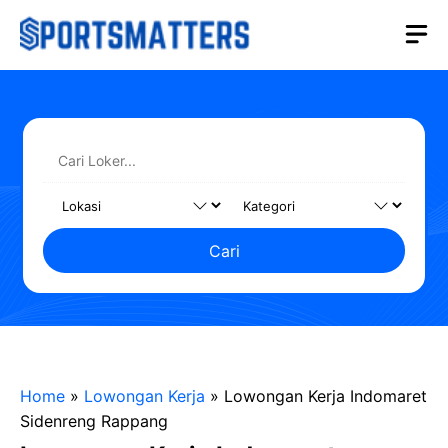
Langsung
M
ke
isi
Cari
Home
»
Lowongan Kerja
»
Lowongan Kerja Indomaret
Sidenreng Rappang