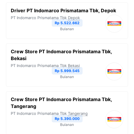
b
t
g
s
L
Driver PT Indomarco Prismatama Tbk, Depok
o
e
r
A
i
PT Indomarco Prismatama Tbk
Depok
o
r
a
p
n
Rp 5.522.662
Bulanan
k
m
p
k
Crew Store PT Indomarco Prismatama Tbk,
Bekasi
PT Indomarco Prismatama Tbk
Bekasi
Rp 5.999.545
Bulanan
Crew Store PT Indomarco Prismatama Tbk,
Tangerang
PT Indomarco Prismatama Tbk
Tangerang
Rp 5.390.000
Bulanan