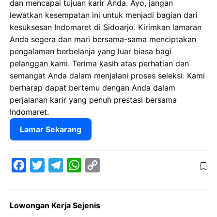
dan mencapai tujuan karir Anda. Ayo, jangan
lewatkan kesempatan ini untuk menjadi bagian dari
kesuksesan Indomaret di Sidoarjo. Kirimkan lamaran
Anda segera dan mari bersama-sama menciptakan
pengalaman berbelanja yang luar biasa bagi
pelanggan kami. Terima kasih atas perhatian dan
semangat Anda dalam menjalani proses seleksi. Kami
berharap dapat bertemu dengan Anda dalam
perjalanan karir yang penuh prestasi bersama
Indomaret.
Lamar Sekarang
F
T
T
W
C
a
w
e
h
o
c
i
l
a
p
Lowongan Kerja Sejenis
e
t
e
t
y