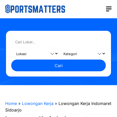
Langsung
M
ke
isi
Cari
Home
»
Lowongan Kerja
»
Lowongan Kerja Indomaret
Sidoarjo