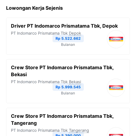
c
i
l
a
p
Lowongan Kerja Sejenis
e
t
e
t
y
b
t
g
s
L
Driver PT Indomarco Prismatama Tbk, Depok
o
e
r
A
i
PT Indomarco Prismatama Tbk
Depok
o
r
a
p
n
Rp 5.522.662
Bulanan
k
m
p
k
Crew Store PT Indomarco Prismatama Tbk,
Bekasi
PT Indomarco Prismatama Tbk
Bekasi
Rp 5.999.545
Bulanan
Crew Store PT Indomarco Prismatama Tbk,
Tangerang
PT Indomarco Prismatama Tbk
Tangerang
Rp 5.390.000