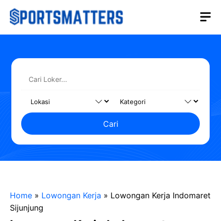
Langsung
M
ke
isi
Cari
Home
»
Lowongan Kerja
»
Lowongan Kerja Indomaret
Sijunjung