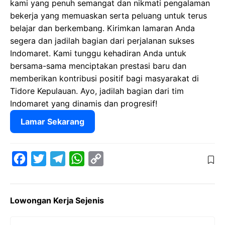
kami yang penuh semangat dan nikmati pengalaman
bekerja yang memuaskan serta peluang untuk terus
belajar dan berkembang. Kirimkan lamaran Anda
segera dan jadilah bagian dari perjalanan sukses
Indomaret. Kami tunggu kehadiran Anda untuk
bersama-sama menciptakan prestasi baru dan
memberikan kontribusi positif bagi masyarakat di
Tidore Kepulauan. Ayo, jadilah bagian dari tim
Indomaret yang dinamis dan progresif!
Lamar Sekarang
F
T
T
W
C
a
w
e
h
o
c
i
l
a
p
Lowongan Kerja Sejenis
e
t
e
t
y
b
t
g
s
L