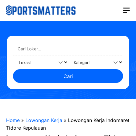
Langsung
M
ke
isi
Cari
Home
»
Lowongan Kerja
»
Lowongan Kerja Indomaret
Tidore Kepulauan