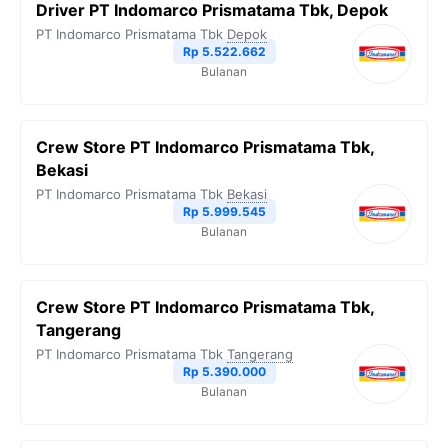
Driver PT Indomarco Prismatama Tbk, Depok
o
e
r
A
i
PT Indomarco Prismatama Tbk
Depok
o
r
a
p
n
Rp 5.522.662
Bulanan
k
m
p
k
Crew Store PT Indomarco Prismatama Tbk,
Bekasi
PT Indomarco Prismatama Tbk
Bekasi
Rp 5.999.545
Bulanan
Crew Store PT Indomarco Prismatama Tbk,
Tangerang
PT Indomarco Prismatama Tbk
Tangerang
Rp 5.390.000
Bulanan