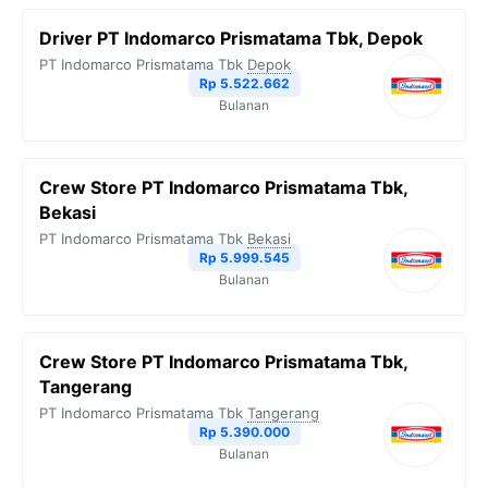
b
t
g
s
L
Driver PT Indomarco Prismatama Tbk, Depok
o
e
r
A
i
PT Indomarco Prismatama Tbk
Depok
o
r
a
p
n
Rp 5.522.662
Bulanan
k
m
p
k
Crew Store PT Indomarco Prismatama Tbk,
Bekasi
PT Indomarco Prismatama Tbk
Bekasi
Rp 5.999.545
Bulanan
Crew Store PT Indomarco Prismatama Tbk,
Tangerang
PT Indomarco Prismatama Tbk
Tangerang
Rp 5.390.000
Bulanan