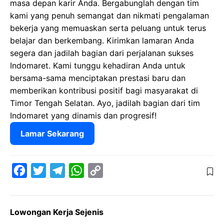
masa depan karir Anda. Bergabunglah dengan tim
kami yang penuh semangat dan nikmati pengalaman
bekerja yang memuaskan serta peluang untuk terus
belajar dan berkembang. Kirimkan lamaran Anda
segera dan jadilah bagian dari perjalanan sukses
Indomaret. Kami tunggu kehadiran Anda untuk
bersama-sama menciptakan prestasi baru dan
memberikan kontribusi positif bagi masyarakat di
Timor Tengah Selatan. Ayo, jadilah bagian dari tim
Indomaret yang dinamis dan progresif!
Lamar Sekarang
F
T
T
W
C
a
w
e
h
o
c
i
l
a
p
Lowongan Kerja Sejenis
e
t
e
t
y