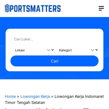
Langsung
M
ke
isi
Cari
Home
»
Lowongan Kerja
»
Lowongan Kerja Indomaret
Timor Tengah Selatan