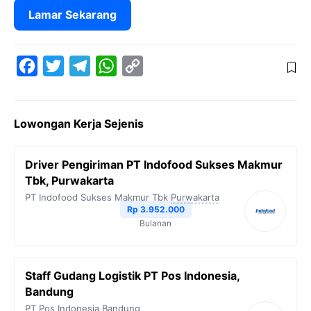
Lamar Sekarang
F
T
T
W
C
a
w
e
h
o
c
i
l
a
p
Lowongan Kerja Sejenis
e
t
e
t
y
b
t
g
s
L
Driver Pengiriman PT Indofood Sukses Makmur
o
e
r
A
i
Tbk, Purwakarta
o
r
a
p
n
PT Indofood Sukses Makmur Tbk
Purwakarta
Rp 3.952.000
k
m
p
k
Bulanan
Staff Gudang Logistik PT Pos Indonesia,
Bandung
PT Pos Indonesia
Bandung