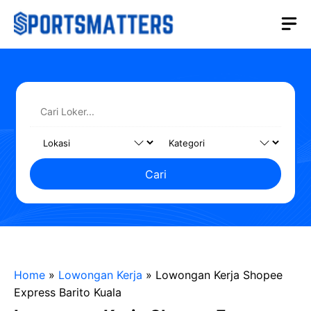
Langsung
M
ke
isi
Cari
Home
»
Lowongan Kerja
»
Lowongan Kerja Shopee
Express Barito Kuala