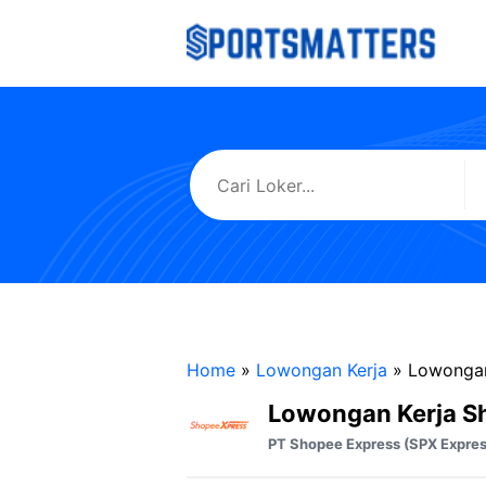
Langsung
ke
isi
Home
»
Lowongan Kerja
»
Lowongan
Lowongan Kerja S
PT Shopee Express (SPX Expres