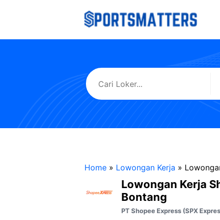
Langsung
ke
isi
Home
»
Lowongan Kerja
»
Lowongan
Lowongan Kerja S
Bontang
PT Shopee Express (SPX Expres