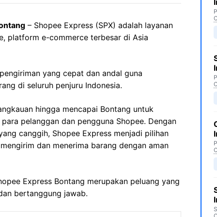
P
C
ontang
– Shopee Express (SPX) adalah layanan
e, platform e-commerce terbesar di Asia
pengiriman yang cepat dan andal guna
P
ng di seluruh penjuru Indonesia.
C
angkauan hingga mencapai Bontang untuk
a para pelanggan dan pengguna Shopee. Dengan
r yang canggih, Shopee Express menjadi pilihan
P
 mengirim dan menerima barang dengan aman
C
 Shopee Express Bontang merupakan peluang yang
 dan bertanggung jawab.
S
C