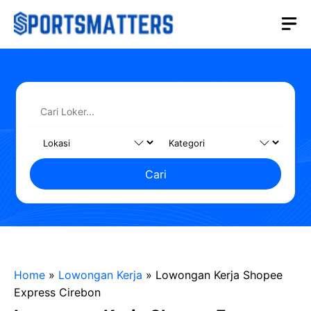
Langsung
M
ke
isi
Cari
Home
»
Lowongan Kerja
»
Lowongan Kerja Shopee
Express Cirebon