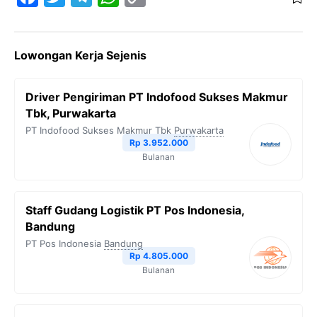
a
w
e
h
o
c
i
l
a
p
Lowongan Kerja Sejenis
e
t
e
t
y
b
t
g
s
L
Driver Pengiriman PT Indofood Sukses Makmur
o
e
r
A
i
Tbk, Purwakarta
o
r
a
p
n
PT Indofood Sukses Makmur Tbk
Purwakarta
Rp 3.952.000
k
m
p
k
Bulanan
Staff Gudang Logistik PT Pos Indonesia,
Bandung
PT Pos Indonesia
Bandung
Rp 4.805.000
Bulanan