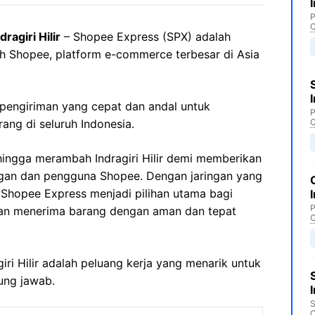
P
C
agiri Hilir
– Shopee Express (SPX) adalah
eh Shopee, platform e-commerce terbesar di Asia
pengiriman yang cepat dan andal untuk
P
ng di seluruh Indonesia.
C
ingga merambah Indragiri Hilir demi memberikan
ggan dan pengguna Shopee. Dengan jaringan yang
, Shopee Express menjadi pilihan utama bagi
P
an menerima barang dengan aman dan tepat
C
giri Hilir adalah peluang kerja yang menarik untuk
ung jawab.
S
C