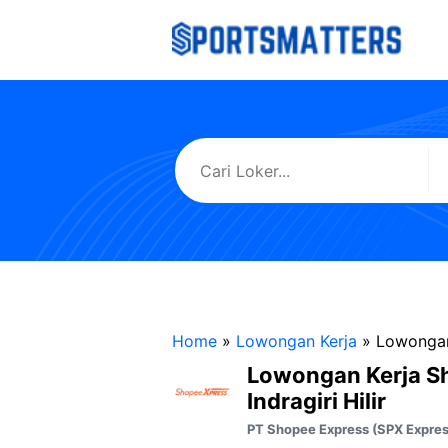
Langsung
ke
isi
Home
»
Lowongan Kerja
»
Lowongan 
Lowongan Kerja S
Indragiri Hilir
PT Shopee Express (SPX Expres