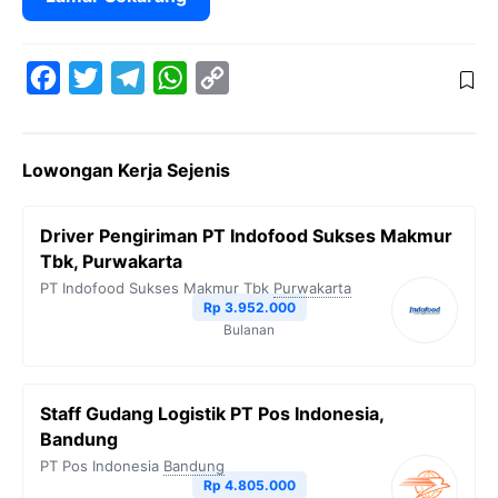
F
T
T
W
C
a
w
e
h
o
c
i
l
a
p
Lowongan Kerja Sejenis
e
t
e
t
y
b
t
g
s
L
Driver Pengiriman PT Indofood Sukses Makmur
o
e
r
A
i
Tbk, Purwakarta
o
r
a
p
n
PT Indofood Sukses Makmur Tbk
Purwakarta
Rp 3.952.000
k
m
p
k
Bulanan
Staff Gudang Logistik PT Pos Indonesia,
Bandung
PT Pos Indonesia
Bandung
Rp 4.805.000