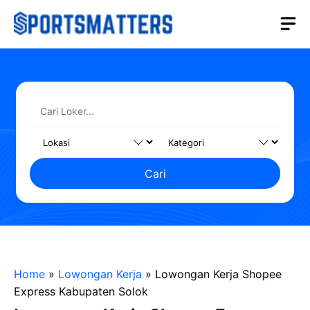
Langsung
M
ke
isi
Cari
Home
»
Lowongan Kerja
»
Lowongan Kerja Shopee
Express Kabupaten Solok