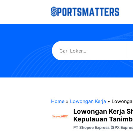
Langsung
ke
isi
Home
»
Lowongan Kerja
»
Lowongan
Lowongan Kerja S
Kepulauan Tanimb
PT Shopee Express (SPX Expres