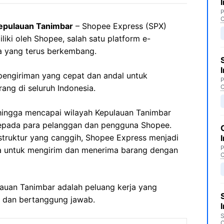
P
C
epulauan Tanimbar
– Shopee Express (SPX)
liki oleh Shopee, salah satu platform e-
a yang terus berkembang.
engiriman yang cepat dan andal untuk
P
ng di seluruh Indonesia.
C
ingga mencapai wilayah Kepulauan Tanimbar
kepada para pelanggan dan pengguna Shopee.
astruktur yang canggih, Shopee Express menjadi
P
a untuk mengirim dan menerima barang dengan
C
lauan Tanimbar adalah peluang kerja yang
s dan bertanggung jawab.
S
C