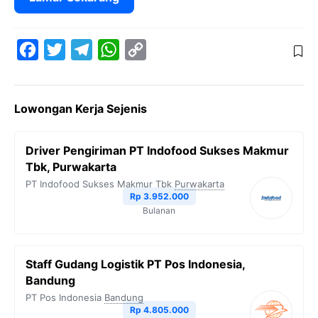
F
T
T
W
C
a
w
e
h
o
c
i
l
a
p
Lowongan Kerja Sejenis
e
t
e
t
y
b
t
g
s
L
Driver Pengiriman PT Indofood Sukses Makmur
o
e
r
A
i
Tbk, Purwakarta
o
r
a
p
n
PT Indofood Sukses Makmur Tbk
Purwakarta
Rp 3.952.000
k
m
p
k
Bulanan
Staff Gudang Logistik PT Pos Indonesia,
Bandung
PT Pos Indonesia
Bandung
Rp 4.805.000