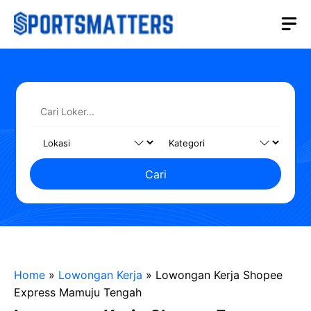
Langsung
M
ke
isi
Cari
Home
»
Lowongan Kerja
»
Lowongan Kerja Shopee
Express Mamuju Tengah