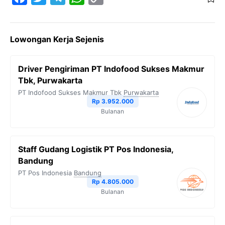
a
w
e
h
o
c
i
l
a
p
Lowongan Kerja Sejenis
e
t
e
t
y
b
t
g
s
L
Driver Pengiriman PT Indofood Sukses Makmur
o
e
r
A
i
Tbk, Purwakarta
o
r
a
p
n
PT Indofood Sukses Makmur Tbk
Purwakarta
Rp 3.952.000
k
m
p
k
Bulanan
Staff Gudang Logistik PT Pos Indonesia,
Bandung
PT Pos Indonesia
Bandung
Rp 4.805.000
Bulanan