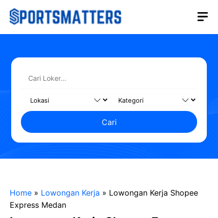
Langsung
M
ke
isi
Cari
Home
»
Lowongan Kerja
»
Lowongan Kerja Shopee
Express Medan