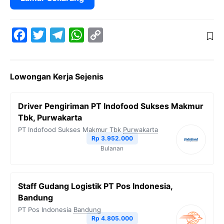
F
T
T
W
C
a
w
e
h
o
c
i
l
a
p
Lowongan Kerja Sejenis
e
t
e
t
y
b
t
g
s
L
Driver Pengiriman PT Indofood Sukses Makmur
o
e
r
A
i
Tbk, Purwakarta
o
r
a
p
n
PT Indofood Sukses Makmur Tbk
Purwakarta
Rp 3.952.000
k
m
p
k
Bulanan
Staff Gudang Logistik PT Pos Indonesia,
Bandung
PT Pos Indonesia
Bandung
Rp 4.805.000