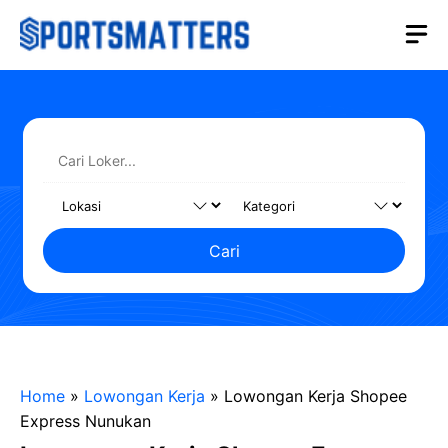
Langsung
M
ke
isi
Cari
Home
»
Lowongan Kerja
»
Lowongan Kerja Shopee
Express Nunukan