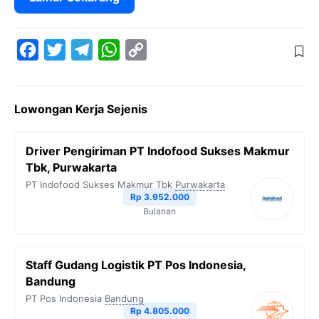
F
T
T
W
C
a
w
e
h
o
c
i
l
a
p
Lowongan Kerja Sejenis
e
t
e
t
y
b
t
g
s
L
Driver Pengiriman PT Indofood Sukses Makmur
o
e
r
A
i
Tbk, Purwakarta
o
r
a
p
n
PT Indofood Sukses Makmur Tbk
Purwakarta
Rp 3.952.000
k
m
p
k
Bulanan
Staff Gudang Logistik PT Pos Indonesia,
Bandung
PT Pos Indonesia
Bandung
Rp 4.805.000