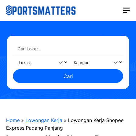
Langsung
M
ke
isi
Cari
Home
»
Lowongan Kerja
»
Lowongan Kerja Shopee
Express Padang Panjang