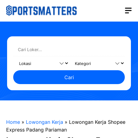
Langsung
M
ke
isi
Cari
Home
»
Lowongan Kerja
»
Lowongan Kerja Shopee
Express Padang Pariaman