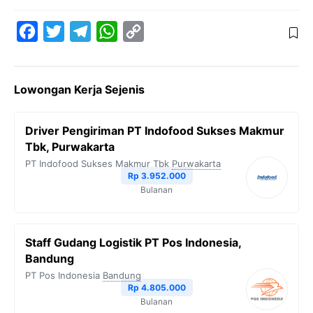
F
T
T
W
C
a
w
e
h
o
c
i
l
a
p
Lowongan Kerja Sejenis
e
t
e
t
y
b
t
g
s
L
Driver Pengiriman PT Indofood Sukses Makmur
o
e
r
A
i
Tbk, Purwakarta
o
r
a
p
n
PT Indofood Sukses Makmur Tbk
Purwakarta
Rp 3.952.000
k
m
p
k
Bulanan
Staff Gudang Logistik PT Pos Indonesia,
Bandung
PT Pos Indonesia
Bandung
Rp 4.805.000
Bulanan