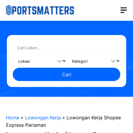
Langsung
M
ke
isi
Cari
Home
»
Lowongan Kerja
»
Lowongan Kerja Shopee
Express Pariaman