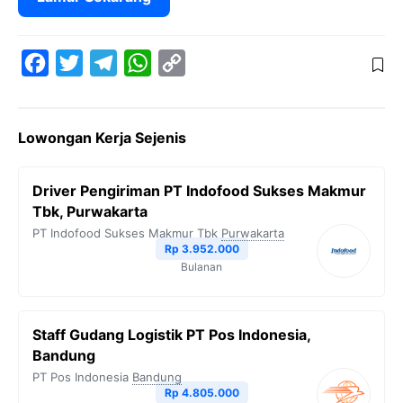
F
T
T
W
C
a
w
e
h
o
c
i
l
a
p
Lowongan Kerja Sejenis
e
t
e
t
y
b
t
g
s
L
Driver Pengiriman PT Indofood Sukses Makmur
o
e
r
A
i
Tbk, Purwakarta
o
r
a
p
n
PT Indofood Sukses Makmur Tbk
Purwakarta
Rp 3.952.000
k
m
p
k
Bulanan
Staff Gudang Logistik PT Pos Indonesia,
Bandung
PT Pos Indonesia
Bandung
Rp 4.805.000