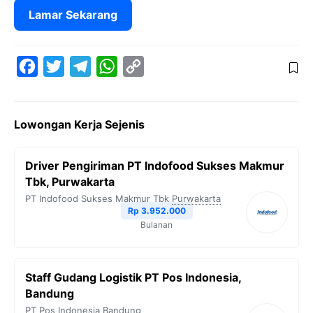
Lamar Sekarang
F
T
T
W
C
a
w
e
h
o
c
i
l
a
p
Lowongan Kerja Sejenis
e
t
e
t
y
b
t
g
s
L
Driver Pengiriman PT Indofood Sukses Makmur
o
e
r
A
i
Tbk, Purwakarta
o
r
a
p
n
PT Indofood Sukses Makmur Tbk
Purwakarta
Rp 3.952.000
k
m
p
k
Bulanan
Staff Gudang Logistik PT Pos Indonesia,
Bandung
PT Pos Indonesia
Bandung