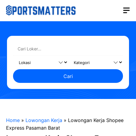
Langsung
M
ke
isi
Cari
Home
»
Lowongan Kerja
»
Lowongan Kerja Shopee
Express Pasaman Barat