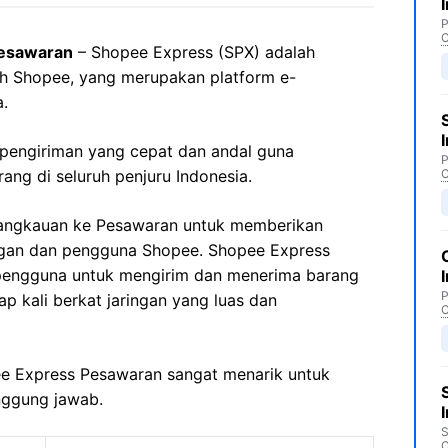
P
C
Pesawaran
– Shopee Express (SPX) adalah
leh Shopee, yang merupakan platform e-
.
pengiriman yang cepat dan andal guna
P
ng di seluruh penjuru Indonesia.
C
jangkauan ke Pesawaran untuk memberikan
ggan dan pengguna Shopee. Shopee Express
 pengguna untuk mengirim dan menerima barang
P
p kali berkat jaringan yang luas dan
C
pee Express Pesawaran sangat menarik untuk
nggung jawab.
S
C