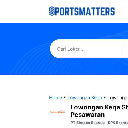
Langsung
ke
isi
Home
»
Lowongan Kerja
»
Lowongan
Lowongan Kerja S
Pesawaran
PT Shopee Express (SPX Expres