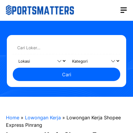
Langsung
M
ke
isi
Cari
Home
»
Lowongan Kerja
»
Lowongan Kerja Shopee
Express Pinrang