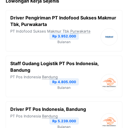
Lowongan Kerja Sejenis
e
t
e
t
y
b
t
g
s
L
Driver Pengiriman PT Indofood Sukses Makmur
o
e
r
A
i
Tbk, Purwakarta
o
r
a
p
n
PT Indofood Sukses Makmur Tbk
Purwakarta
Rp 3.952.000
k
m
p
k
Bulanan
Staff Gudang Logistik PT Pos Indonesia,
Bandung
PT Pos Indonesia
Bandung
Rp 4.805.000
Bulanan
Driver PT Pos Indonesia, Bandung
PT Pos Indonesia
Bandung
Rp 5.239.000
Bulanan