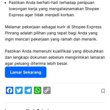
Pastikan Anda berhati-hati terhadap penipuan
lowongan kerja yang mengatasnamakan Shopee
Express agar tidak menjadi korban.
Melamar pekerjaan sebagai kurir di Shopee Express
Pinrang adalah pilihan yang tepat bagi Anda yang
ingin mencari pekerjaan yang ramah dan menarik.
Pastikan Anda memenuhi kualifikasi yang dibutuhkan
dan lengkapi dokumen sebelum mengirimkan lamaran
agar peluang diterima lebih besar.
Lamar Sekarang
F
T
T
W
C
a
w
e
h
o
c
i
l
a
p