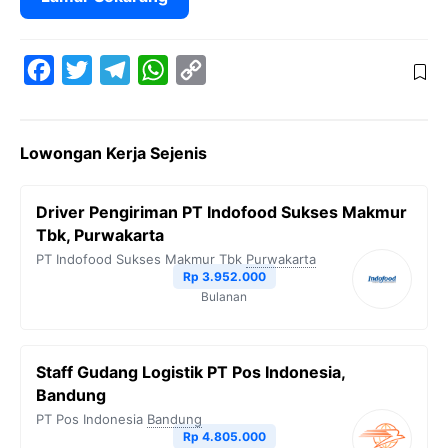
F
T
T
W
C
a
w
e
h
o
c
i
l
a
p
Lowongan Kerja Sejenis
e
t
e
t
y
b
t
g
s
L
Driver Pengiriman PT Indofood Sukses Makmur
o
e
r
A
i
Tbk, Purwakarta
o
r
a
p
n
PT Indofood Sukses Makmur Tbk
Purwakarta
Rp 3.952.000
k
m
p
k
Bulanan
Staff Gudang Logistik PT Pos Indonesia,
Bandung
PT Pos Indonesia
Bandung
Rp 4.805.000