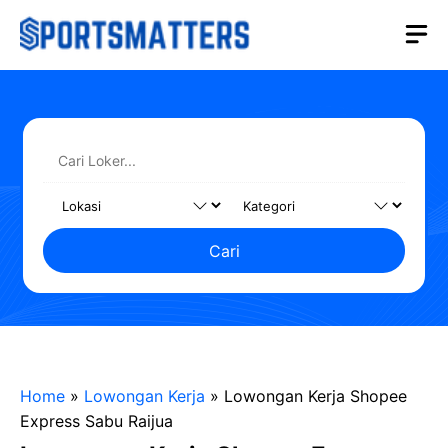
Langsung
M
ke
isi
Cari
Home
»
Lowongan Kerja
»
Lowongan Kerja Shopee
Express Sabu Raijua