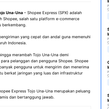
P
C
ojo Una-Una
– Shopee Express (SPX) adalah
leh Shopee, salah satu platform e-commerce
us berkembang.
pengiriman yang cepat dan andal guna memenuhi
P
ruh Indonesia.
C
hingga merambah Tojo Una-Una demi
a para pelanggan dan pengguna Shopee. Shopee
i banyak pengguna untuk mengirim dan menerima
P
 berkat jaringan yang luas dan infrastruktur
C
 Shopee Express Tojo Una-Una merupakan peluang
namis dan bertanggung jawab.
S
C