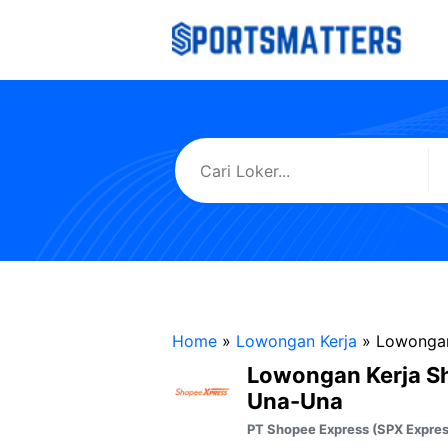
Langsung
ke
isi
Home
»
Lowongan Kerja
»
Lowongan
Lowongan Kerja S
Una-Una
PT Shopee Express (SPX Expres