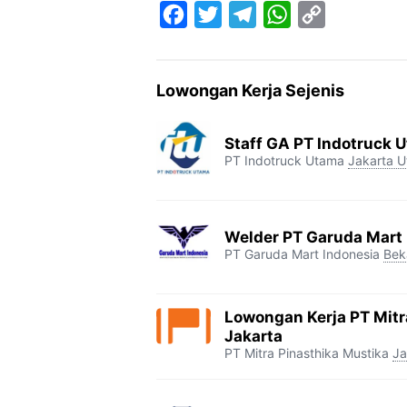
F
T
T
W
C
a
w
e
h
o
c
i
l
a
p
Lowongan Kerja Sejenis
e
t
e
t
y
b
t
g
s
L
Staff GA PT Indotruck U
o
e
r
A
i
PT Indotruck Utama
Jakarta U
o
r
a
p
n
k
m
p
k
Welder PT Garuda Mart 
PT Garuda Mart Indonesia
Bek
Lowongan Kerja PT Mitr
Jakarta
PT Mitra Pinasthika Mustika
Ja