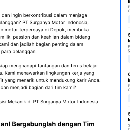
P
C
dan ingin berkontribusi dalam menjaga
langgan? PT Surganya Motor Indonesia,
an motor terpercaya di Depok, membuka
iliki passion dan keahlian dalam bidang
ami dan jadilah bagian penting dalam
P
C
 para pelanggan.
iap menghadapi tantangan dan terus belajar
a. Kami menawarkan lingkungan kerja yang
fit yang menarik untuk mendukung karir Anda.
P
dan menjadi bagian dari tim kami?
C
sisi Mekanik di PT Surganya Motor Indonesia
kan! Bergabunglah dengan Tim
S
C