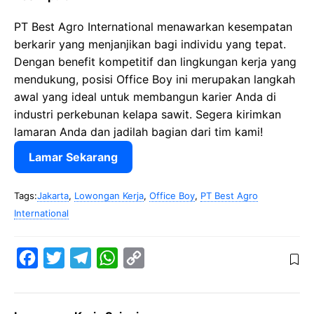
PT Best Agro International menawarkan kesempatan
berkarir yang menjanjikan bagi individu yang tepat.
Dengan benefit kompetitif dan lingkungan kerja yang
mendukung, posisi Office Boy ini merupakan langkah
awal yang ideal untuk membangun karier Anda di
industri perkebunan kelapa sawit. Segera kirimkan
lamaran Anda dan jadilah bagian dari tim kami!
Lamar Sekarang
Tags:
Jakarta
,
Lowongan Kerja
,
Office Boy
,
PT Best Agro
International
F
T
T
W
C
a
w
e
h
o
c
i
l
a
p