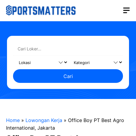
Langsung
M
ke
isi
Cari
Home
»
Lowongan Kerja
»
Office Boy PT Best Agro
International, Jakarta