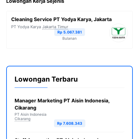
Lowongan Kerja Sejenis
e
t
e
t
y
b
t
g
s
L
Cleaning Service PT Yodya Karya, Jakarta
o
e
r
A
i
PT Yodya Karya
Jakarta Timur
o
r
a
p
n
Rp 5.067.381
Bulanan
k
m
p
k
Lowongan Terbaru
Manager Marketing PT Aisin Indonesia,
Cikarang
PT Aisin Indonesia
Cikarang
Rp 7.608.343