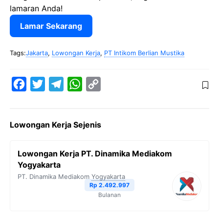
lamaran Anda!
Lamar Sekarang
Tags:
Jakarta
,
Lowongan Kerja
,
PT Intikom Berlian Mustika
F
T
T
W
C
a
w
e
h
o
c
i
l
a
p
Lowongan Kerja Sejenis
e
t
e
t
y
b
t
g
s
L
Lowongan Kerja PT. Dinamika Mediakom
o
e
r
A
i
Yogyakarta
o
r
a
p
n
PT. Dinamika Mediakom
Yogyakarta
Rp 2.492.997
k
m
p
k
Bulanan