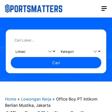
Langsung
M
ke
isi
Cari
Home
»
Lowongan Kerja
»
Office Boy PT Intikom
Berlian Mustika, Jakarta