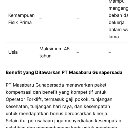
Mampu
mengang
Kemampuan
beban d
–
–
Fisik Prima
bekerja
dalam w
lama
Maksimum 45
Usia
–
–
tahun
Benefit yang Ditawarkan PT Masabaru Gunapersada
PT Masabaru Gunapersada menawarkan paket
kompensasi dan benefit yang kompetitif untuk
Operator Forklift, termasuk gaji pokok, tunjangan
kesehatan, tunjangan hari raya, dan kesempatan
untuk mendapatkan bonus berdasarkan kinerja.
Selain itu, perusahaan juga menyediakan kesempatan
pelatihan dan pengembangan karir untuk membantu