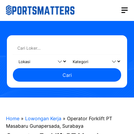
Langsung
M
ke
isi
Cari
Home
»
Lowongan Kerja
»
Operator Forklift PT
Masabaru Gunapersada, Surabaya