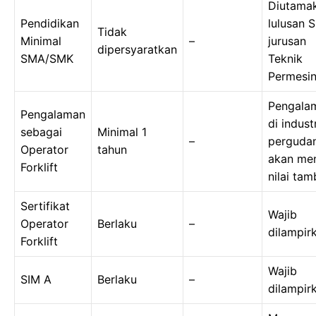
Diutama
Pendidikan
lulusan 
Tidak
Minimal
–
jurusan
dipersyaratkan
SMA/SMK
Teknik
Permesi
Pengala
Pengalaman
di indust
sebagai
Minimal 1
–
perguda
Operator
tahun
akan men
Forklift
nilai ta
Sertifikat
Wajib
Operator
Berlaku
–
dilampir
Forklift
Wajib
SIM A
Berlaku
–
dilampir