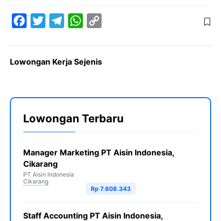
F
T
T
W
C
a
w
e
h
o
c
i
l
a
p
Lowongan Kerja Sejenis
e
t
e
t
y
b
t
g
s
L
o
e
r
A
i
o
r
a
p
n
Lowongan Terbaru
k
m
p
k
Manager Marketing PT Aisin Indonesia,
Cikarang
PT Aisin Indonesia
Cikarang
Rp 7.608.343
Staff Accounting PT Aisin Indonesia,