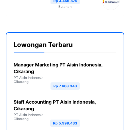
Rp 3.456.874
k
m
p
k
Bulanan
Lowongan Terbaru
Manager Marketing PT Aisin Indonesia,
Cikarang
PT Aisin Indonesia
Cikarang
Rp 7.608.343
Staff Accounting PT Aisin Indonesia,
Cikarang
PT Aisin Indonesia
Cikarang
Rp 5.999.433