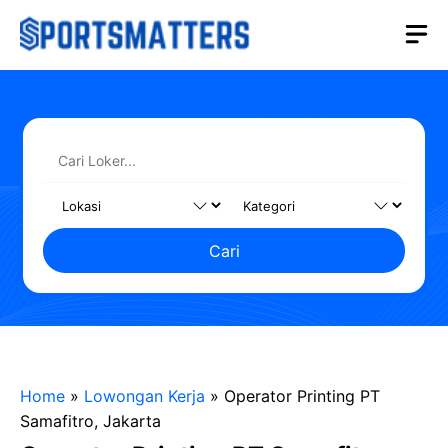
Langsung
M
ke
isi
Cari
Home
»
Lowongan Kerja
»
Operator Printing PT
Samafitro, Jakarta