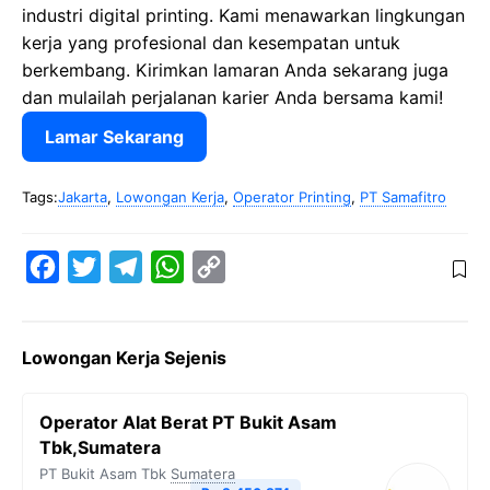
industri digital printing. Kami menawarkan lingkungan
kerja yang profesional dan kesempatan untuk
berkembang. Kirimkan lamaran Anda sekarang juga
dan mulailah perjalanan karier Anda bersama kami!
Lamar Sekarang
Tags:
Jakarta
,
Lowongan Kerja
,
Operator Printing
,
PT Samafitro
F
T
T
W
C
a
w
e
h
o
c
i
l
a
p
Lowongan Kerja Sejenis
e
t
e
t
y
b
t
g
s
L
Operator Alat Berat PT Bukit Asam
o
e
r
A
i
Tbk,Sumatera
o
r
a
p
n
PT Bukit Asam Tbk
Sumatera