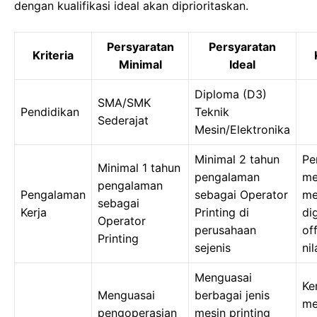
dengan kualifikasi ideal akan diprioritaskan.
Persyaratan
Persyaratan
Kriteria
Minimal
Ideal
Diploma (D3)
SMA/SMK
Pendidikan
Teknik
Sederajat
Mesin/Elektronika
Minimal 2 tahun
Pe
Minimal 1 tahun
pengalaman
me
pengalaman
Pengalaman
sebagai Operator
me
sebagai
Kerja
Printing di
di
Operator
perusahaan
of
Printing
sejenis
ni
Menguasai
Ke
Menguasai
berbagai jenis
me
pengoperasian
mesin printing