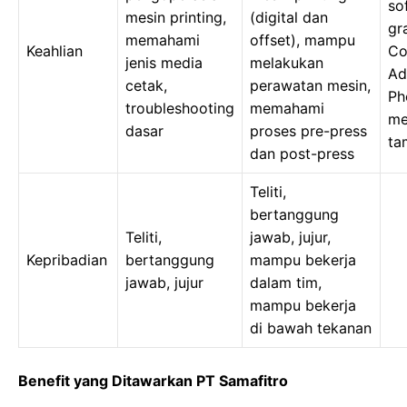
so
mesin printing,
(digital dan
gr
memahami
offset), mampu
Keahlian
Co
jenis media
melakukan
Ad
cetak,
perawatan mesin,
Ph
troubleshooting
memahami
me
dasar
proses pre-press
ta
dan post-press
Teliti,
bertanggung
Teliti,
jawab, jujur,
Kepribadian
bertanggung
mampu bekerja
jawab, jujur
dalam tim,
mampu bekerja
di bawah tekanan
Benefit yang Ditawarkan PT Samafitro