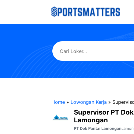
Langsung
ke
isi
Home
»
Lowongan Kerja
»
Supervis
Supervisor PT Dok
Lamongan
Lamon
PT Dok Pantai Lamongan