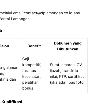
melalui email contact@dplamongan.co.id atau
 Pantai Lamongan.
a
Dokumen yang
 Calon
Benefit
Dibutuhkan
Gaji
kompetitif,
Surat lamaran, CV,
pengalaman
fasilitas
ijazah, transkrip
un,
kesehatan,
nilai, KTP, sertifikat
knis dan
pelatihan,
(jika ada), pas foto
bonus
Kualifikasi