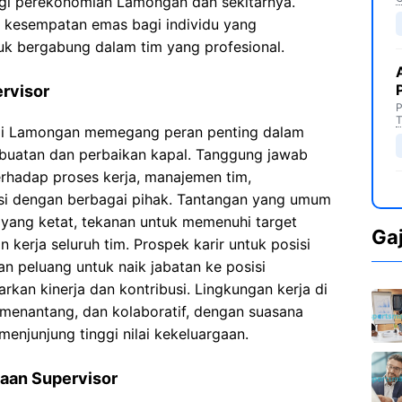
agi perekonomian Lamongan dan sekitarnya.
 kesempatan emas bagi individu yang
uk bergabung dalam tim yang profesional.
rvisor
P
T
tai Lamongan memegang peran penting dalam
buatan dan perbaikan kapal. Tanggung jawab
hadap proses kerja, manajemen tim,
asi dengan berbagai pihak. Tantangan yang umum
yang ketat, tekanan untuk memenuhi target
Ga
kerja seluruh tim. Prospek karir untuk posisi
n peluang untuk naik jabatan ke posisi
rkan kinerja dan kontribusi. Lingkungan kerja di
enantang, dan kolaboratif, dengan suasana
menjunjung tinggi nilai kekeluargaan.
aan Supervisor