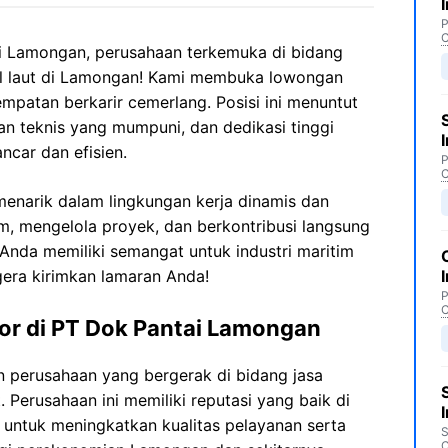
P
C
i Lamongan, perusahaan terkemuka di bidang
al laut di Lamongan! Kami membuka lowongan
mpatan berkarir cemerlang. Posisi ini menuntut
 teknis yang mumpuni, dan dedikasi tinggi
ncar dan efisien.
P
C
enarik dalam lingkungan kerja dinamis dan
m, mengelola proyek, dan berkontribusi langsung
Anda memiliki semangat untuk industri maritim
era kirimkan lamaran Anda!
P
C
or di PT Dok Pantai Lamongan
perusahaan yang bergerak di bidang jasa
 Perusahaan ini memiliki reputasi yang baik di
a untuk meningkatkan kualitas pelayanan serta
S
C