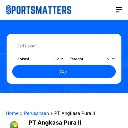
Langsung
M
ke
isi
Cari
Home
»
Perusahaan
»
PT Angkasa Pura II
PT Angkasa Pura II