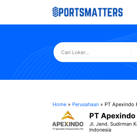
Langsung
ke
isi
Home
»
Perusahaan
»
PT Apexindo 
PT Apexindo
Jl. Jend. Sudirman K
Indonesia