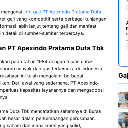
i mengenai
info gaji PT Apexindo Pratama Duta
t gaji yang kompetitif serta berbagai tunjangan
ormasi lebih lanjut tentang gaji dan manfaat
ih detail di sumber-sumber terpercaya.
P
T
an PT Apexindo Pratama Duta Tbk
rikan pada tahun 1984 dengan tujuan untuk
eboran minyak dan gas terkemuka di Indonesia.
Ga
rusahaan ini telah mengalami berbagai
ikan. Dari awal yang sederhana, PT Apexindo
emperluas kapasitas layanannya dan mengadopsi
nya.
tama Duta Tbk mencatatkan sahamnya di Bursa
gkah besar dalam perkembangan perusahaan.
ng saham dan manajemen yang solid,