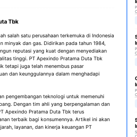
P
C
uta Tbk
h salah satu perusahaan terkemuka di Indonesia
n minyak dan gas. Didirikan pada tahun 1984,
P
angun reputasi yang kuat dengan menyediakan
C
litas tinggi. PT Apexindo Pratama Duta Tbk
ik tetapi juga telah menembus pasar
puan dan keunggulannya dalam menghadapi
P
C
 dan pengembangan teknologi untuk memenuhi
bang. Dengan tim ahli yang berpengalaman dan
PT Apexindo Pratama Duta Tbk terus
an terbaik bagi konsumennya. Artikel ini akan
jarah, layanan, dan kinerja keuangan PT
S
C