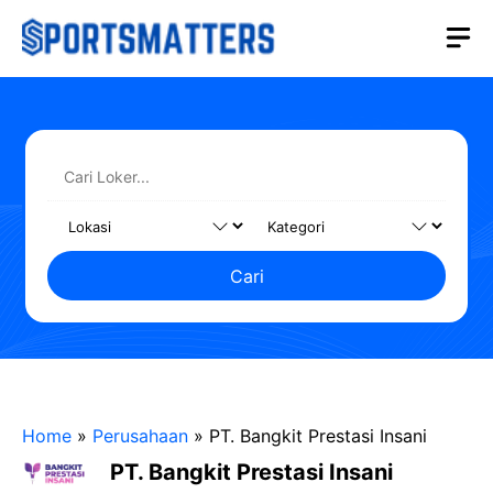
Langsung
M
ke
isi
Cari
Home
»
Perusahaan
»
PT. Bangkit Prestasi Insani
PT. Bangkit Prestasi Insani