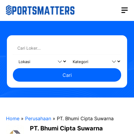
Langsung
M
ke
isi
Cari
Home
»
Perusahaan
»
PT. Bhumi Cipta Suwarna
PT. Bhumi Cipta Suwarna