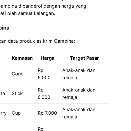
 Campina dibanderol dengan harga yang
ati oleh semua kalangan.
pina
kan data produk es krim Campina:
Kemasan
Harga
Target Pasar
Rp
Anak-anak dan
Cone
5.000
remaja
Rp
Anak-anak dan
te
Stick
6.000
remaja
Anak-anak dan
rry
Cup
Rp 7.000
remaja
Rp