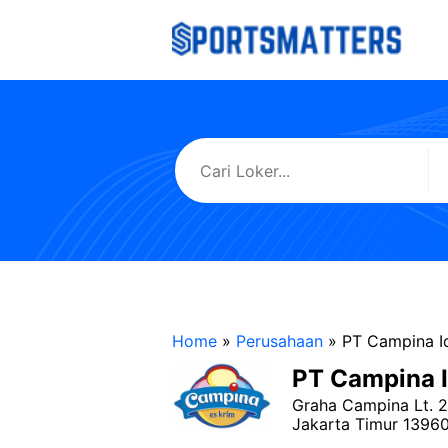
Langsung
ke
isi
Home
»
Perusahaan
»
PT Campina I
PT Campina I
Graha Campina Lt. 2
Jakarta Timur 1396