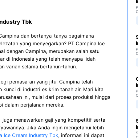
P
C
Industry Tbk
 Campina dan bertanya-tanya bagaimana
kelezatan yang menyegarkan? PT Campina Ice
P
enal dengan Campina, merupakan salah satu
C
ar di Indonesia yang telah menyapa lidah
n varian selama bertahun-tahun.
tegi pemasaran yang jitu, Campina telah
unci di industri es krim tanah air. Mari kita
P
C
perusahaan ini, mulai dari proses produksi hingga
i dalam perjalanan mereka.
 juga menawarkan gaji yang kompetitif serta
ryawannya. Jika Anda ingin mengetahui lebih
S
a Ice Cream Industry Tbk
, informasi ini dapat
C