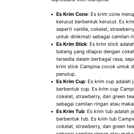
Es Krim Cone
: Es krim cone meru
kerucut berbentuk kerucut. Es kr
seperti vanilla, cokelat, strawbe
untuk dinikmati sebagai camilan 
Es Krim Stick
: Es krim stick adal
batang yang dilapisi dengan cokel
tersedia dalam berbagai rasa, sepe
krim stick Campina cocok untuk d
penutup.
Es Krim Cup
: Es krim cup adalah
berbentuk cup. Es krim cup Campin
cokelat, strawberry, dan green te
sebagai camilan ringan atau maka
Es Krim Tub
: Es krim tub adalah 
berbentuk tub. Es krim tub Campina
cokelat, strawberry, dan green te
sebagai camilan ringan atau maka