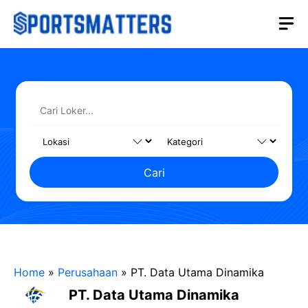
Langsung
M
ke
isi
Cari
Home
»
Perusahaan
»
PT. Data Utama Dinamika
PT. Data Utama Dinamika