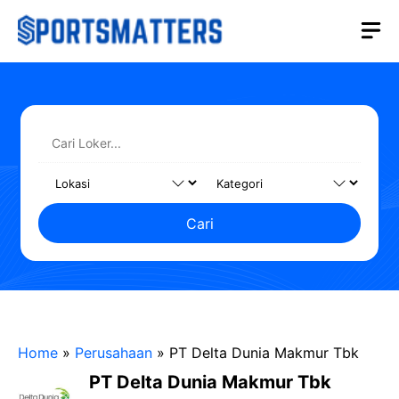
Langsung
M
ke
isi
Cari
Home
»
Perusahaan
»
PT Delta Dunia Makmur Tbk
PT Delta Dunia Makmur Tbk