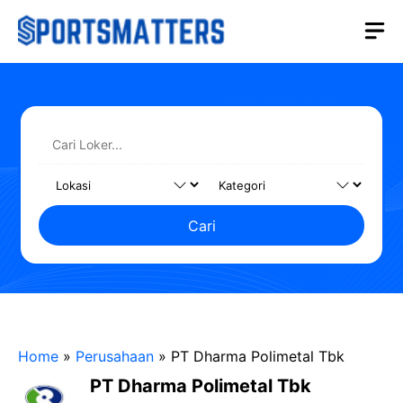
Langsung
M
ke
isi
Cari
Home
»
Perusahaan
»
PT Dharma Polimetal Tbk
PT Dharma Polimetal Tbk