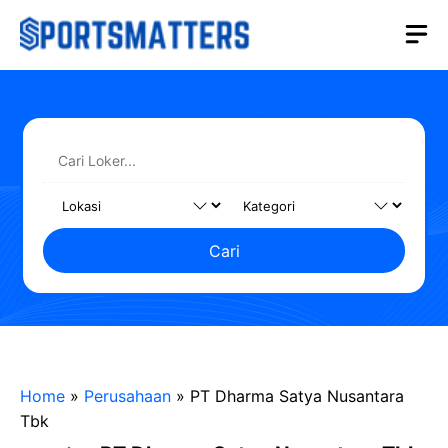
Langsung
M
ke
isi
Cari
Home
»
Perusahaan
»
PT Dharma Satya Nusantara
Tbk