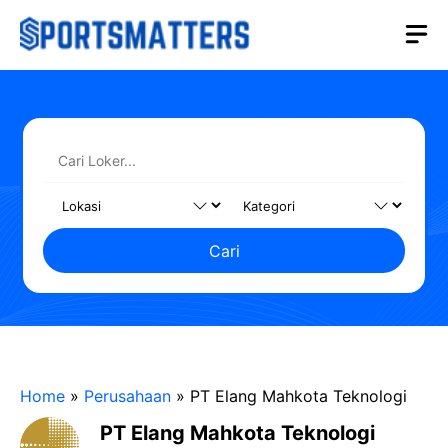
Langsung
M
ke
isi
Cari
Home
»
Perusahaan
»
PT Elang Mahkota Teknologi
PT Elang Mahkota Teknologi