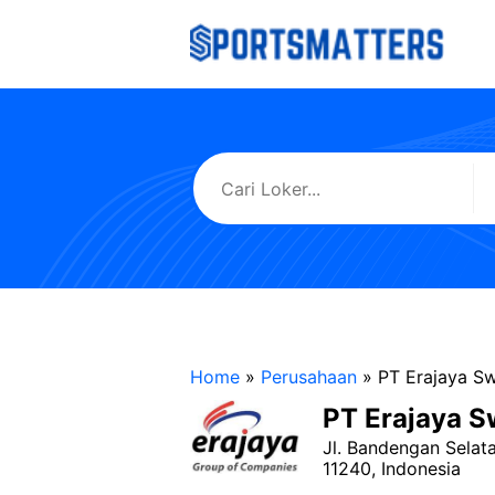
Langsung
ke
isi
Home
»
Perusahaan
»
PT Erajaya 
PT Erajaya 
Jl. Bandengan Selat
11240, Indonesia