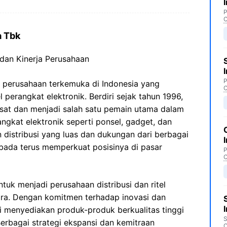
P
C
a Tbk
dan Kinerja Perusahaan
P
perusahaan terkemuka di Indonesia yang
C
el perangkat elektronik. Berdiri sejak tahun 1996,
sat dan menjadi salah satu pemain utama dalam
rangkat elektronik seperti ponsel, gadget, dan
n distribusi yang luas dan dukungan dari berbagai
mbada terus memperkuat posisinya di pasar
P
C
tuk menjadi perusahaan distribusi dan ritel
ara. Dengan komitmen terhadap inovasi dan
i menyediakan produk-produk berkualitas tinggi
S
Berbagai strategi ekspansi dan kemitraan
C