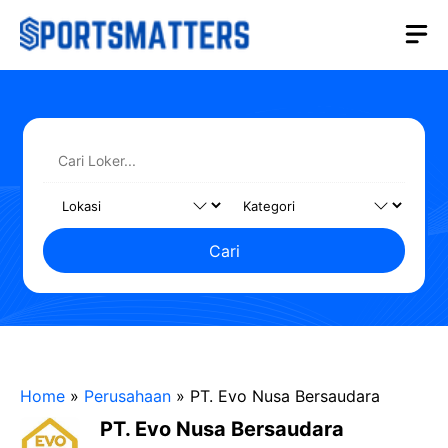
Langsung
M
ke
isi
Cari
Home
»
Perusahaan
»
PT. Evo Nusa Bersaudara
PT. Evo Nusa Bersaudara