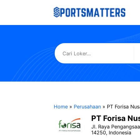
Langsung
ke
isi
Home
»
Perusahaan
»
PT Forisa Nu
PT Forisa Nu
Jl. Raya Pengangsaa
14250, Indonesia