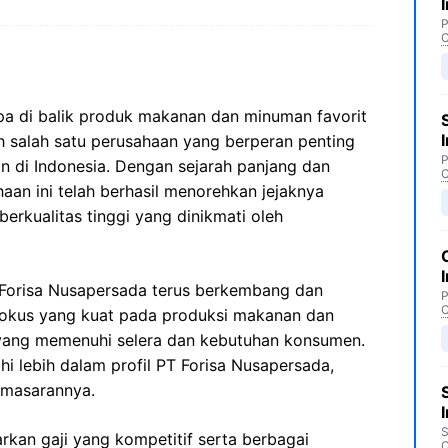
P
C
pa di balik produk makanan dan minuman favorit
 salah satu perusahaan yang berperan penting
P
 di Indonesia. Dengan sejarah panjang dan
C
aan ini telah berhasil menorehkan jejaknya
rkualitas tinggi yang dinikmati oleh
PT Forisa Nusapersada terus berkembang dan
P
C
i fokus yang kuat pada produksi makanan dan
ang memenuhi selera dan kebutuhan konsumen.
ahi lebih dalam profil PT Forisa Nusapersada,
pemasarannya.
S
kan gaji yang kompetitif serta berbagai
C