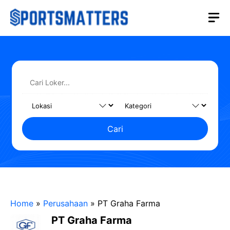
Langsung
M
ke
isi
Cari
Home
»
Perusahaan
»
PT Graha Farma
PT Graha Farma