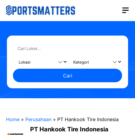
Langsung
M
ke
isi
Cari
Home
»
Perusahaan
»
PT Hankook Tire Indonesia
PT Hankook Tire Indonesia