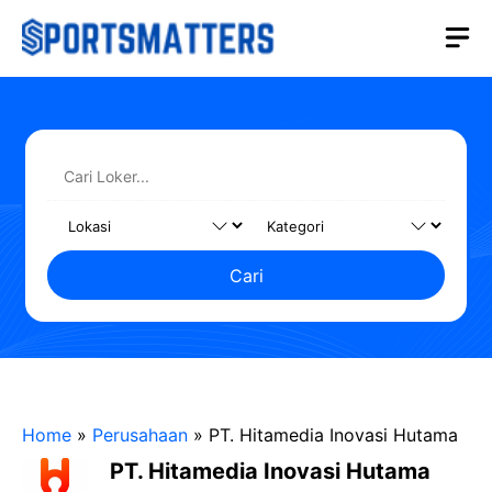
Langsung
M
ke
isi
Cari
Home
»
Perusahaan
»
PT. Hitamedia Inovasi Hutama
PT. Hitamedia Inovasi Hutama