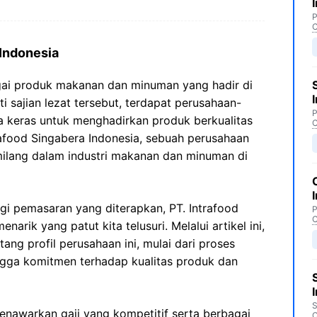
P
C
 Indonesia
gai produk makanan dan minuman yang hadir di
i sajian lezat tersebut, terdapat perusahaan-
P
 keras untuk menghadirkan produk berkualitas
C
trafood Singabera Indonesia, sebuah perusahaan
milang dalam industri makanan dan minuman di
egi pemasaran yang diterapkan, PT. Intrafood
P
C
narik yang patut kita telusuri. Melalui artikel ini,
ang profil perusahaan ini, mulai dari proses
ingga komitmen terhadap kualitas produk dan
S
enawarkan gaji yang kompetitif serta berbagai
C