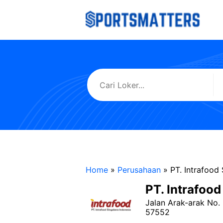
Langsung
ke
isi
Home
»
Perusahaan
»
PT. Intrafood
PT. Intrafoo
Jalan Arak-arak No.
57552