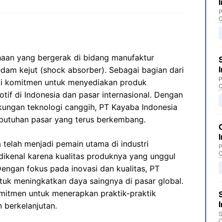
P
C
haan yang bergerak di bidang manufaktur
am kejut (shock absorber). Sebagai bagian dari
P
iki komitmen untuk menyediakan produk
C
motif di Indonesia dan pasar internasional. Dengan
ungan teknologi canggih, PT Kayaba Indonesia
ebutuhan pasar yang terus berkembang.
a telah menjadi pemain utama di industri
P
C
dikenal karena kualitas produknya yang unggul
Dengan fokus pada inovasi dan kualitas, PT
tuk meningkatkan daya saingnya di pasar global.
komitmen untuk menerapkan praktik-praktik
 berkelanjutan.
S
C