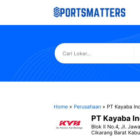
Langsung
ke
isi
Home
»
Perusahaan
»
PT Kayaba In
PT Kayaba In
Blok II No.4, Jl. Ja
Cikarang Barat Kabu