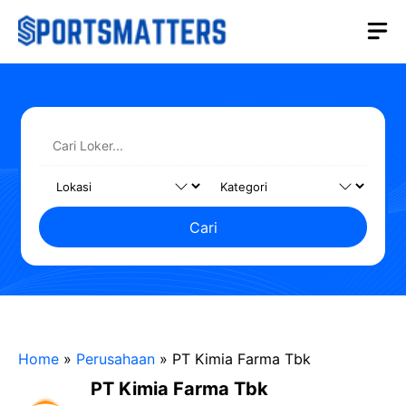
Langsung
M
ke
isi
Cari
Home
»
Perusahaan
»
PT Kimia Farma Tbk
PT Kimia Farma Tbk